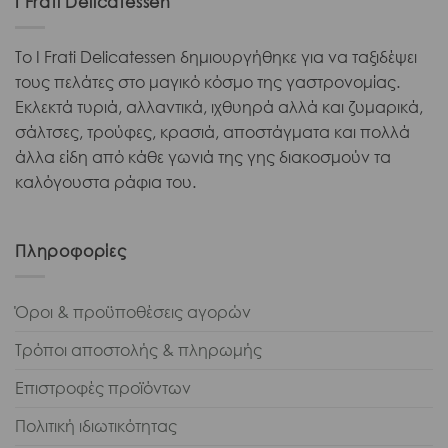
I Frati Delicatessen
Το I Frati Delicatessen δημιουργήθηκε για να ταξιδέψει
τους πελάτες στο μαγικό κόσμο της γαστρονομίας.
Εκλεκτά τυριά, αλλαντικά, ιχθυηρά αλλά και ζυμαρικά,
σάλτσες, τρούφες, κρασιά, αποστάγματα και πολλά
άλλα είδη από κάθε γωνιά της γης διακοσμούν τα
καλόγουστα ράφια του.
Πληροφορίες
Όροι & προϋποθέσεις αγορών
Τρόποι αποστολής & πληρωμής
Επιστροφές προϊόντων
Πολιτική ιδιωτικότητας