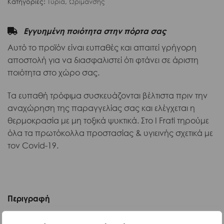
Κατηγορίες:
Τυριά
,
Ωρίμανσης
Εγγυημένη ποιότητα στην πόρτα σας
Αυτό το προϊόν είναι ευπαθές και απαιτεί γρήγορη
αποστολή για να διασφαλιστεί ότι φτάνει σε άριστη
ποιότητα στο χώρο σας.
Τα ευπαθή τρόφιμα συσκευάζονται βέλτιστα πριν την
αναχώρηση της παραγγελίας σας και ελέγχεται η
θερμοκρασία με μη τοξικά ψυκτικά. Στο I Frati τηρούμε
όλα τα πρωτόκολλα προστασίας & υγιεινής σχετικά με
τον Covid-19.
Περιγραφή
Παράγεται από φρέσκο απαστερίωτο αγελαδινό γάλα