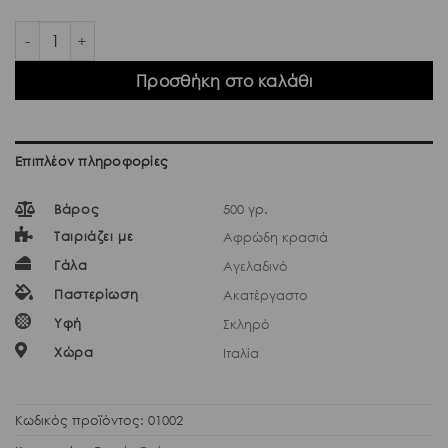
Parmigiano Reggiano 24 Mesi ποσότητα
Προσθήκη στο καλάθι
Επιπλέον πληροφορίες
Βάρος
500 γρ.
Ταιριάζει με
Αφρώδη κρασιά
Γάλα
Αγελαδινό
Παστερίωση
Ακατέργαστο
Υφή
Σκληρό
Χώρα
Ιταλία
Κωδικός προϊόντος:
01002