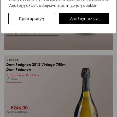
"Αποδοχή όλων", συμφωνείτε με τη χρήση cookies.
Προσαρμογή
Αποδοχή όλων
Κωδ. 6264
ΔΕΣ ΠΕΡΙΣΣΟΤΕΡΑ
Vintage
Dom Perignon 2013 Vintage 750ml
Dom Perignon
Chardonnay, Pinot Noir
Γαλλία
€
246,00
Άμεσα διαθέσιμο