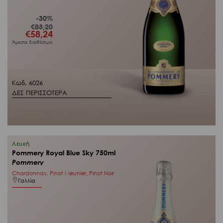
-30%
€
83,20
Original
€
58,24
Η
price
τρέχουσα
Άμεσα διαθέσιμο
was:
τιμή
€83,20.
είναι:
€58,24.
Κωδ. 6026
ΔΕΣ ΠΕΡΙΣΣΟΤΕΡΑ
Λευκή
Pommery Royal Blue Sky 750ml
Pommery
Chardonnay, Pinot Meunier, Pinot Noir
Γαλλία