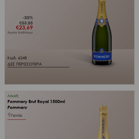
-30%
€
33,85
Original
€
23,69
Η
price
τρέχουσα
Άμεσα διαθέσιμο
was:
τιμή
€33,85.
είναι:
€23,69.
Κωδ. 6248
ΔΕΣ ΠΕΡΙΣΣΟΤΕΡΑ
Λευκή
Pommery Brut Royal 1500ml
Pommery
Γαλλία