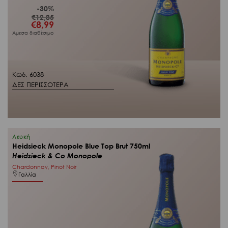
-30%
€
12,85
Original
€
8,99
Η
price
τρέχουσα
Άμεσα διαθέσιμο
was:
τιμή
€12,85.
είναι:
€8,99.
Κωδ. 6038
ΔΕΣ ΠΕΡΙΣΣΟΤΕΡΑ
Λευκή
Heidsieck Monopole Blue Top Brut 750ml
Heidsieck & Co Monopole
Chardonnay, Pinot Noir
Γαλλία