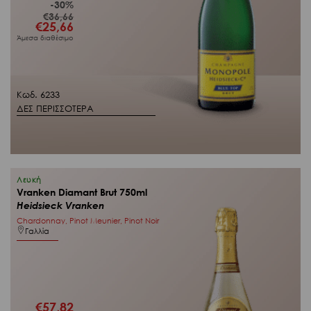
-30%
€
36,66
Original
€
25,66
Η
price
τρέχουσα
Άμεσα διαθέσιμο
was:
τιμή
€36,66.
είναι:
€25,66.
Κωδ. 6233
ΔΕΣ ΠΕΡΙΣΣΟΤΕΡΑ
Λευκή
Vranken Diamant Brut 750ml
Heidsieck Vranken
Chardonnay, Pinot Meunier, Pinot Noir
Γαλλία
€
57,82