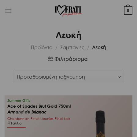
Μετάβαση
στο
0
περιεχόμενο
Λευκή
Προϊόντα
/
Σαμπάνιες
/
Λευκή
Φιλτράρισμα
Summer Gifts
Ace of Spades Brut Gold 750ml
Armand de Brignac
Chardonnay, Pinot Meunier, Pinot Noir
Γαλλία