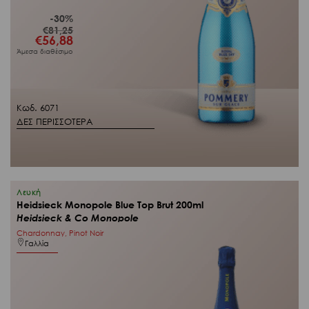
-30%
€
81,25
Original
€
56,88
Η
price
τρέχουσα
Άμεσα διαθέσιμο
was:
τιμή
€81,25.
είναι:
€56,88.
Κωδ. 6071
ΔΕΣ ΠΕΡΙΣΣΟΤΕΡΑ
Λευκή
Heidsieck Monopole Blue Top Brut 200ml
Heidsieck & Co Monopole
Chardonnay, Pinot Noir
Γαλλία