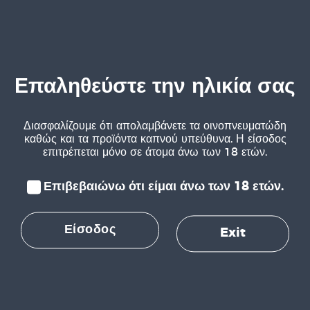
€
15,79
Άμεσα διαθέσιμο
Επαληθεύστε την ηλικία σας
Εκτιμούμε την ιδιωτικότητά σας
Κωδ. 6147
ΔΕΣ ΠΕΡΙΣΣΟΤΕΡΑ
Χρησιμοποιούμε cookies για να βελτιώσουμε την
Διασφαλίζουμε ότι απολαμβάνετε τα οινοπνευματώδη
εμπειρία περιήγησής σας, να προβάλλουμε
καθώς και τα προϊόντα καπνού υπεύθυνα. Η είσοδος
επιτρέπεται μόνο σε άτομα άνω των 18 ετών.
εξατομικευμένες διαφημίσεις ή περιεχόμενο και να
αναλύσουμε την επισκεψιμότητά μας. Κάνοντας κλικ στο
Λικέρ - Απεριτίφ
"Αποδοχή όλων", συμφωνείτε με τη χρήση cookies.
Επιβεβαιώνω ότι είμαι άνω των 18 ετών.
Dolin Dry Vermouth 750ml
Dolin
Προσαρμογή
Αποδοχή όλων
Γαλλία
Είσοδος
Exit
€
13,65