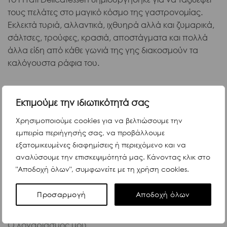
τους πελάτες στο μαγικό κόσμο της γαστρονομίας.
Εκλεκτά τυριά, αλλαντικά, ιχθυηρά αλλά και ζυμαρικά,
σάλτσες, τρούφες, κρασιά, αποστάγματα και πολλά
άλλα είδη από κάθε γωνιά της γης διακοσμούν τα
καλόγουστα ράφια του.
Πληροφορίες
Εκτιμούμε την ιδιωτικότητά σας
Χρησιμοποιούμε cookies για να βελτιώσουμε την
Όροι & προϋποθέσεις αγορών
εμπειρία περιήγησής σας, να προβάλλουμε
εξατομικευμένες διαφημίσεις ή περιεχόμενο και να
Τρόποι αποστολής & πληρωμής
αναλύσουμε την επισκεψιμότητά μας. Κάνοντας κλικ στο
Επιστροφές προϊόντων
"Αποδοχή όλων", συμφωνείτε με τη χρήση cookies.
Πολιτική ιδιωτικότητας
Προσαρμογή
Αποδοχή όλων
Επικοινωνία
Ο λογαριασμός μου