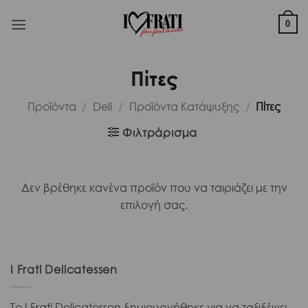
Μετάβαση
στο
0
περιεχόμενο
Πίτες
Προϊόντα
/
Deli
/
Προϊόντα Κατάψυξης
/
Πίτες
Φιλτράρισμα
Δεν βρέθηκε κανένα προϊόν που να ταιριάζει με την
επιλογή σας.
I Frati Delicatessen
Το I Frati Delicatessen δημιουργήθηκε για να ταξιδέψει