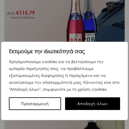
€
115,79
Από
Άμεσα διαθέσιμο
Εκτιμούμε την ιδιωτικότητά σας
Κωδ. G9733
ΔΕΣ ΠΕΡΙΣΣΟΤΕΡΑ
Χρησιμοποιούμε cookies για να βελτιώσουμε την
εμπειρία περιήγησής σας, να προβάλλουμε
εξατομικευμένες διαφημίσεις ή περιεχόμενο και να
αναλύσουμε την επισκεψιμότητά μας. Κάνοντας κλικ στο
Love
"Αποδοχή όλων", συμφωνείτε με τη χρήση cookies.
You are my angel
Ιταλία
Προσαρμογή
Αποδοχή όλων