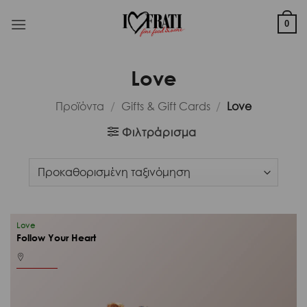
Μετάβαση
στο
0
περιεχόμενο
Love
Προϊόντα
/
Gifts & Gift Cards
/
Love
Φιλτράρισμα
Love
Follow Your Heart