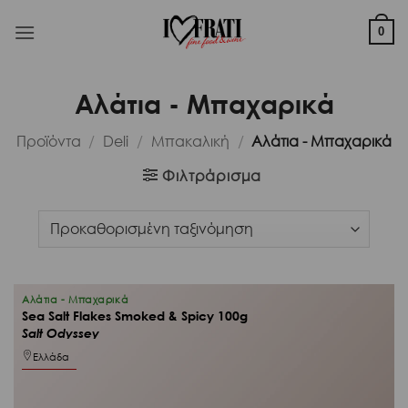
Μετάβαση
στο
0
περιεχόμενο
Αλάτια - Μπαχαρικά
Προϊόντα
/
Deli
/
Μπακαλική
/
Αλάτια - Μπαχαρικά
Φιλτράρισμα
Αλάτια - Μπαχαρικά
Sea Salt Flakes Smoked & Spicy 100g
Salt Odyssey
Ελλάδα