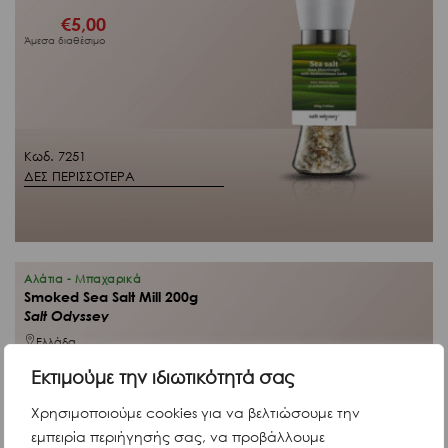
€
5,00
Άμεσα διαθέσιμο
Κωδ. 7251
ΔΕΣ ΠΕΡΙΣΣΟΤΕΡΑ
Αλάτια - Μπαχαρικά
Smoked Sea Salt Mill 200g
Salt Odyssey
Ελλάδα
Εκτιμούμε την ιδιωτικότητά σας
Χρησιμοποιούμε cookies για να βελτιώσουμε την
εμπειρία περιήγησής σας, να προβάλλουμε