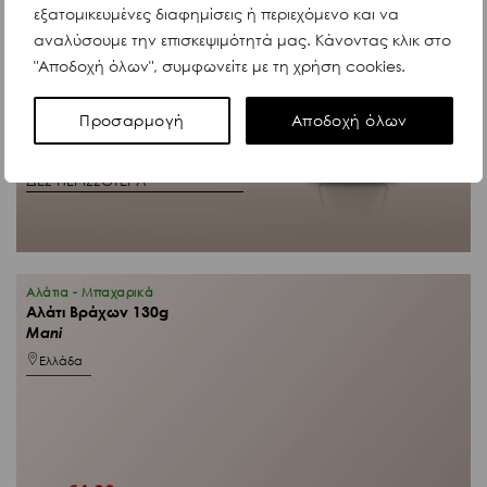
€
6,83
εξατομικευμένες διαφημίσεις ή περιεχόμενο και να
Άμεσα διαθέσιμο
αναλύσουμε την επισκεψιμότητά μας. Κάνοντας κλικ στο
"Αποδοχή όλων", συμφωνείτε με τη χρήση cookies.
Προσαρμογή
Αποδοχή όλων
Κωδ. 7250
ΔΕΣ ΠΕΡΙΣΣΟΤΕΡΑ
Αλάτια - Μπαχαρικά
Αλάτι Βράχων 130g
Mani
Ελλάδα