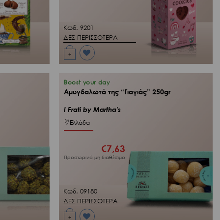
Κωδ. 9201
ΔΕΣ ΠΕΡΙΣΣΟΤΕΡΑ
+
Προσθήκη
στη Λίστα
Επιθυμιών
μου
Boost your day
Αμυγδαλωτά της “Γιαγιάς” 250gr
I Frati by Martha's
Ελλάδα
€
7,63
Προσωρινά μη διαθέσιμο
Κωδ. 09180
ΔΕΣ ΠΕΡΙΣΣΟΤΕΡΑ
+