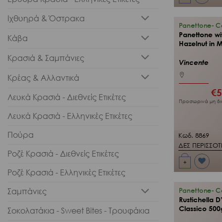
Προσθήκη
στη Λίστα
Ιχθυηρά & Όστρακα
Επιθυμιών
μου
Panettone- 
Panettone wi
Κάβα
Hazelnut in 
Κρασιά & Σαμπάνιες
Vincente
Κρέας & Αλλαντικά
€
5
Λευκά Κρασιά - Διεθνείς Ετικέτες
Προσωρινά μη δι
Λευκά Κρασιά - Ελληνικές Ετικέτες
Πούρα
Κωδ. 8869
ΔΕΣ ΠΕΡΙΣΣΟ
Ροζέ Κρασιά - Διεθνείς Ετικέτες
+
Προσθήκη
Ροζέ Κρασιά - Ελληνικές Ετικέτες
στη Λίστα
Επιθυμιών
Σαμπάνιες
μου
Panettone- 
Rustichella 
Classico 500
Σοκολατάκια - Sweet Bites - Τρουφάκια