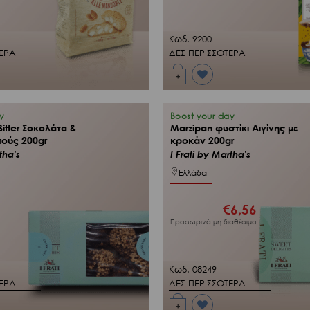
Κωδ. 9200
ΤΕΡΑ
ΔΕΣ ΠΕΡΙΣΣΟΤΕΡΑ
+
Προσθήκη
στη Λίστα
Επιθυμιών
μου
y
Boost your day
itter Σοκολάτα &
Marzipan φυστίκι Αιγίνης με
ούς 200gr
κροκάν 200gr
tha's
I Frati by Martha's
Ελλάδα
€
6,56
Προσωρινά μη διαθέσιμο
Κωδ. 08249
ΤΕΡΑ
ΔΕΣ ΠΕΡΙΣΣΟΤΕΡΑ
+