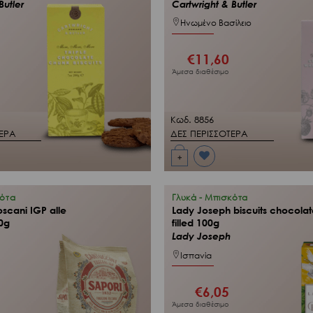
Butler
Cartwright & Butler
Ηνωμένο Βασίλειο
€
11,60
Άμεσα διαθέσιμο
Κωδ. 8856
ΤΕΡΑ
ΔΕΣ ΠΕΡΙΣΣΟΤΕΡΑ
+
Προσθήκη
στη Λίστα
Επιθυμιών
μου
κότα
Γλυκά - Μπισκότα
oscani IGP alle
Lady Joseph biscuits chocolat
0g
filled 100g
Lady Joseph
Ισπανία
€
6,05
Άμεσα διαθέσιμο