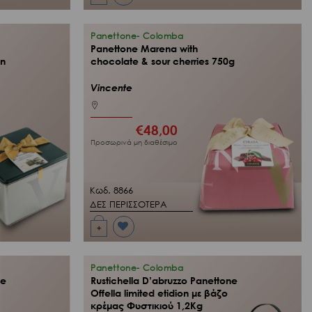
Προσθήκη
στη Λίστα
Επιθυμιών
μου
Panettone- Colomba
Panettone Marena with
in
chocolate & sour cherries 750g
Vincente
€
48,00
Προσωρινά μη διαθέσιμο
Κωδ. 8866
ΔΕΣ ΠΕΡΙΣΣΟΤΕΡΑ
+
Προσθήκη
στη Λίστα
Επιθυμιών
μου
Panettone- Colomba
ne
Rustichella D’abruzzo Panettone
Offella limited etidion με βάζο
κρέμας Φυστικιού 1,2Κg