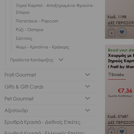
Ξηροί Καρποί - Αποξηραμένα Φρούτα-
Σπόροι
Κωδ. 1198
Πατατάκια - Popcorn
ΔΕΣ ΠΕΡΙΣΣΟ
Ρύζι - Όσπρια
+
Προσθήκη
Σάλτσες
στη Λίστα
Επιθυμιών
Ψωμί - Κριτσίνια - Κράκερς
μου
Boost your da
Χουρμάς με B
Προϊόντα Κατάψυξης
Ξηρούς Καρπ
I Frati by Mar
Frati Gourmet
Ελλάδα
Gifts & Gift Cards
€
7,36
Άμεσα διαθέσιμο
Pet Gourmet
Αξεσουάρ
Κωδ. 07687
Ερυθρά Κρασιά - Διεθνείς Ετικέτες
ΔΕΣ ΠΕΡΙΣΣΟ
+
Ερυθρά Κρασιά - Ελληνικές Ετικέτες