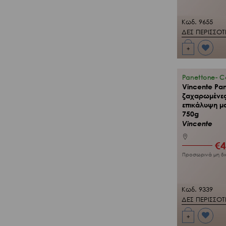
Κωδ. 9655
ΔΕΣ ΠΕΡΙΣΣΟ
+
Προσθήκη
στη Λίστα
Επιθυμιών
μου
Panettone- 
Vincente Pan
ζαχαρωμένες
επικάλυψη μ
750g
Vincente
€
4
Προσωρινά μη δι
Κωδ. 9339
ΔΕΣ ΠΕΡΙΣΣΟ
+
Προσθήκη