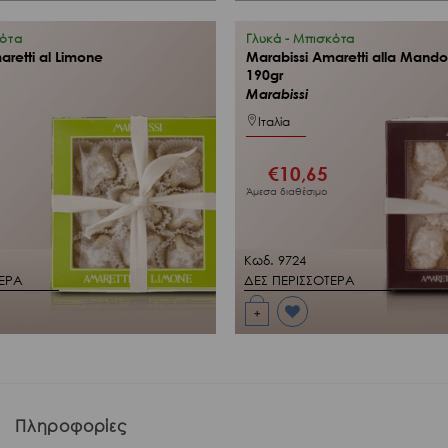
στη Λίστα
Επιθυμιών
μου
κότα
Γλυκά - Μπισκότα
aretti al Limone
Marabissi Amaretti alla Mando
190gr
Marabissi
Ιταλία
€
10,65
Άμεσα διαθέσιμο
Κωδ. 9724
ΤΕΡΑ
ΔΕΣ ΠΕΡΙΣΣΟΤΕΡΑ
+
Προσθήκη
στη Λίστα
Επιθυμιών
μου
Πληροφορίες