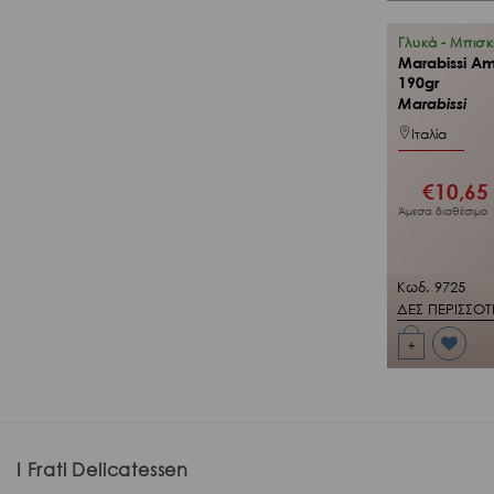
στη Λίστα
Επιθυμιών
μου
Γλυκά - Μπισ
Marabissi Am
190gr
Marabissi
Ιταλία
€
10,65
Άμεσα διαθέσιμο
Κωδ. 9725
ΔΕΣ ΠΕΡΙΣΣΟ
+
Προσθήκη
στη Λίστα
Επιθυμιών
μου
I Frati Delicatessen