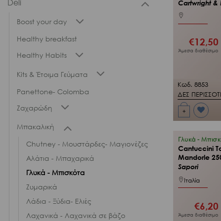
Deli
Cartwright & 
Boost your day
Healthy breakfast
€
12,50
Άμεσα διαθέσιμο
Healthy Habits
Kits & Έτοιμα Γεύματα
Κωδ. 8853
Panettone- Colomba
ΔΕΣ ΠΕΡΙΣΣΟ
Ζαχαρώδη
+
Προσθήκη
στη Λίστα
Μπακαλική
Επιθυμιών
μου
Γλυκά - Μπισ
Chutney - Μουστάρδες- Μαγιονέζες
Cantuccini T
Mandorle 25
Αλάτια - Μπαχαρικά
Sapori
Γλυκά - Μπισκότα
Ιταλία
Ζυμαρικά
Λάδια - Ξύδια- Ελιές
€
6,20
Λαχανικά - Λαχανικά σε βάζο
Άμεσα διαθέσιμο