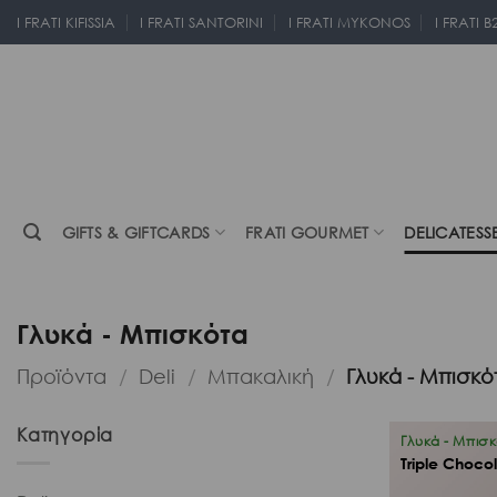
Μετάβαση
I FRATI KIFISSIA
I FRATI SANTORINI
I FRATI MYKONOS
I FRATI B
στο
περιεχόμενο
GIFTS & GIFTCARDS
FRATI GOURMET
DELICATESS
Γλυκά - Μπισκότα
Προϊόντα
/
Deli
/
Μπακαλική
/
Γλυκά - Μπισκό
Κατηγορία
Γλυκά - Μπισ
Triple Choco