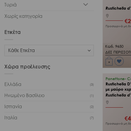
Τυριά
Rustichella d
Χωρίς κατηγορία
€
2
Προσωρινά μη δι
Ετικέτα
Κωδ. 9650
ΔΕΣ ΠΕΡΙΣΣΟ
+
Χώρα προέλευσης
Προσθήκη
στη Λίστα
Επιθυμιών
μου
Panettone- 
Ελλάδα
Rustichella 
(3)
με μαύρο κε
Rustichella d
Ηνωμένο Βασίλειο
(1)
Ισπανία
(2)
Ιταλία
€
4
(7)
Προσωρινά μη δι