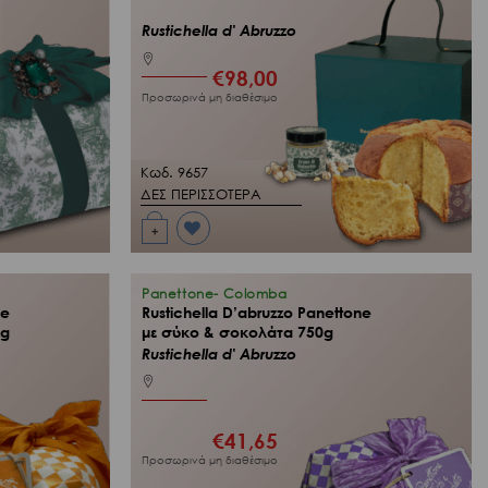
Rustichella d' Abruzzo
€
98,00
Προσωρινά μη διαθέσιμο
Κωδ. 9657
ΔΕΣ ΠΕΡΙΣΣΟΤΕΡΑ
+
Προσθήκη
στη Λίστα
Επιθυμιών
μου
Panettone- Colomba
ne
Rustichella D’abruzzo Panettone
0g
με σύκο & σοκολάτα 750g
Rustichella d' Abruzzo
€
41,65
Προσωρινά μη διαθέσιμο