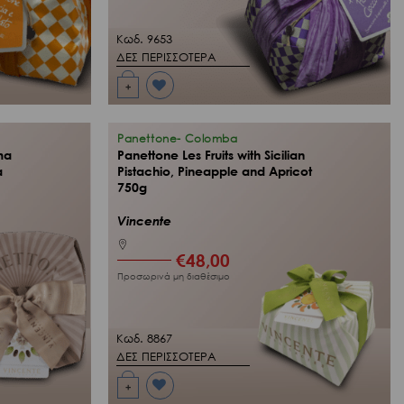
Κωδ. 9653
ΔΕΣ ΠΕΡΙΣΣΟΤΕΡΑ
+
Προσθήκη
στη Λίστα
Επιθυμιών
μου
Panettone- Colomba
ma
Panettone Les Fruits with Sicilian
α
Pistachio, Pineapple and Apricot
750g
Vincente
€
48,00
Προσωρινά μη διαθέσιμο
Κωδ. 8867
ΔΕΣ ΠΕΡΙΣΣΟΤΕΡΑ
+
Προσθήκη