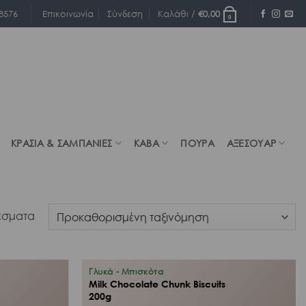
Επικοινωνία
8576
Σύνδεση
Καλάθι /
€
0,00
0
ΚΡΑΣΙΑ & ΣΑΜΠΑΝΙΕΣ
ΚΑΒΑ
ΠΟΥΡΑ
ΑΞΕΣΟΥΑΡ
λέσματα
Γλυκά - Μπισκότα
Milk Chocolate Chunk Biscuits
200g