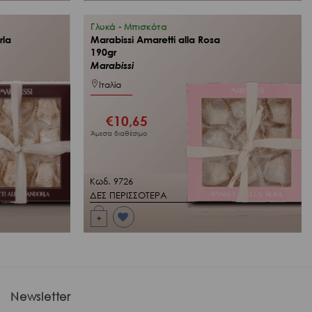
στη Λίστα
Επιθυμιών
μου
Γλυκά - Μπισκότα
rla
Marabissi Amaretti alla Rosa
190gr
Marabissi
Ιταλία
€
10,65
Άμεσα διαθέσιμο
Κωδ. 9726
ΔΕΣ ΠΕΡΙΣΣΟΤΕΡΑ
+
Προσθήκη
στη Λίστα
Επιθυμιών
μου
Newsletter