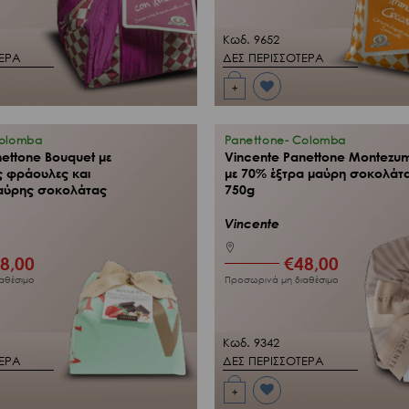
Κωδ. 9652
ΤΕΡΑ
ΔΕΣ ΠΕΡΙΣΣΟΤΕΡΑ
+
Προσθήκη
στη Λίστα
Επιθυμιών
μου
Colomba
Panettone- Colomba
ettone Bouquet με
Vincente Panettone Montezu
 φράουλες και
με 70% έξτρα μαύρη σοκολάτ
αύρης σοκολάτας
750g
Vincente
8,00
€
48,00
αθέσιμο
Προσωρινά μη διαθέσιμο
Κωδ. 9342
ΤΕΡΑ
ΔΕΣ ΠΕΡΙΣΣΟΤΕΡΑ
+
Προσθήκη