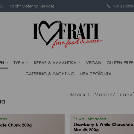
2B
Yacht Catering Services
+30 210808
EN
ΤΥΡΙΑ
ΚΡΕΑΣ & ΑΛΛΑΝΤΙΚΑ
VEGAN
GLUTEN FREE
CATERING & YACHTING
ΝΕΑ ΠΡΟΪΟΝΤΑ
Βλέπετε 1–12 από 27 αποτε
τα
κότα
Γλυκά - Μπισκότα
Strawberry & White Chocolate
late Chunk 200g
Biscuits 200g