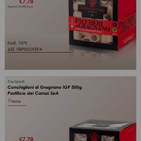
€
7,78
Άμεσα διαθέσιμο
Κωδ. 7470
ΔΕΣ ΠΕΡΙΣΣΟΤΕΡΑ
Ζυμαρικά
Conchiglioni di Gragnano IGP 500g
Pastificio dei Campi SpA
Ιταλία
€
7,78