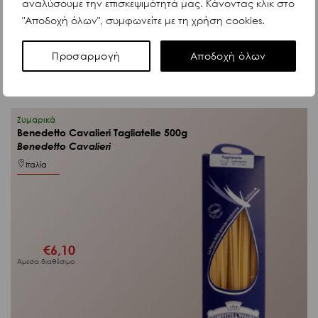
αναλύσουμε την επισκεψιμότητά μας. Κάνοντας κλικ στο
"Αποδοχή όλων", συμφωνείτε με τη χρήση cookies.
Κωδ. 9238
ΔΕΣ ΠΕΡΙΣΣΟΤΕΡΑ
Προσαρμογή
Αποδοχή όλων
Ζυμαρικά
Benedetto Cavalieri Tagliatelle 500g
Benedetto Cavalieri
Ιταλία
€
6,10
Άμεσα διαθέσιμο