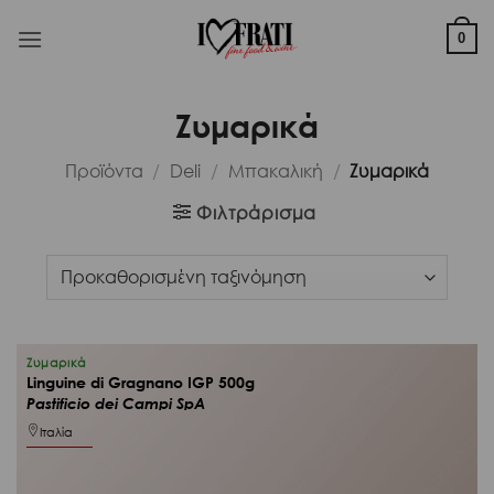
Μετάβαση
στο
0
περιεχόμενο
Ζυμαρικά
Προϊόντα
/
Deli
/
Μπακαλική
/
Ζυμαρικά
Φιλτράρισμα
Ζυμαρικά
Linguine di Gragnano IGP 500g
Pastificio dei Campi SpA
Ιταλία