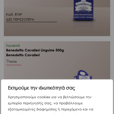
Κωδ. 8769
ΔΕΣ ΠΕΡΙΣΣΟΤΕΡΑ
Ζυμαρικά
Benedetto Cavalieri Linguine 500g
Benedetto Cavalieri
Ιταλία
Εκτιμούμε την ιδιωτικότητά σας
€
6,22
Χρησιμοποιούμε cookies για να βελτιώσουμε την
Άμεσα διαθέσιμο
εμπειρία περιήγησής σας, να προβάλλουμε
εξατομικευμένες διαφημίσεις ή περιεχόμενο και να