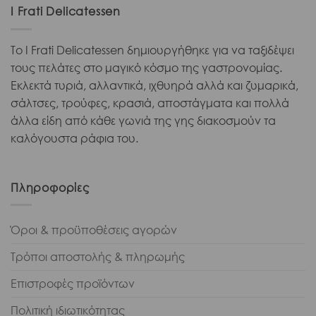
I Frati Delicatessen
Το I Frati Delicatessen δημιουργήθηκε για να ταξιδέψει
τους πελάτες στο μαγικό κόσμο της γαστρονομίας.
Εκλεκτά τυριά, αλλαντικά, ιχθυηρά αλλά και ζυμαρικά,
σάλτσες, τρούφες, κρασιά, αποστάγματα και πολλά
άλλα είδη από κάθε γωνιά της γης διακοσμούν τα
καλόγουστα ράφια του.
Πληροφορίες
Όροι & προϋποθέσεις αγορών
Τρόποι αποστολής & πληρωμής
Επιστροφές προϊόντων
Πολιτική ιδιωτικότητας