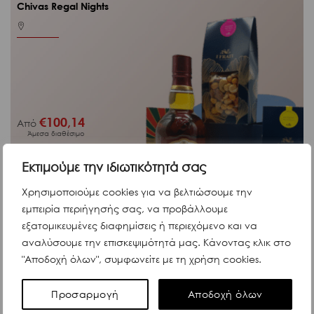
Chivas Regal Nights
€
100,14
Από
Άμεσα διαθέσιμο
Εκτιμούμε την ιδιωτικότητά σας
Χρησιμοποιούμε cookies για να βελτιώσουμε την
εμπειρία περιήγησής σας, να προβάλλουμε
Κωδ. G5114
εξατομικευμένες διαφημίσεις ή περιεχόμενο και να
ΔΕΣ ΠΕΡΙΣΣΟΤΕΡΑ
αναλύσουμε την επισκεψιμότητά μας. Κάνοντας κλικ στο
"Αποδοχή όλων", συμφωνείτε με τη χρήση cookies.
Προσαρμογή
Αποδοχή όλων
Christmas Gifts
Tennessee Nights