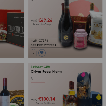
€
69,26
Από
Άμεσα διαθέσιμο
Κωδ. G7374
ΔΕΣ ΠΕΡΙΣΣΟΤΕΡΑ
+
Προσθήκη
στη Λίστα
Επιθυμιών
μου
Birthday Gifts
Chivas Regal Nights
€
100,14
Από
Άμεσα διαθέσιμο