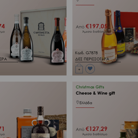
74
€
197,05
Από
ιμο
Άμεσα διαθέσιμο
Κωδ. G7878
ΤΕΡΑ
ΔΕΣ ΠΕΡΙΣΣΟΤΕΡΑ
+
Προσθήκη
στη Λίστα
Επιθυμιών
μου
Christmas Gifts
Cheese & Wine gift
Ελλάδα
71
€
127,29
Από
ιμο
Άμεσα διαθέσιμο