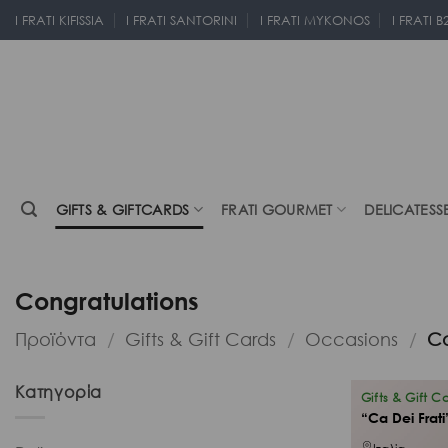
Μετάβαση
I FRATI KIFISSIA
I FRATI SANTORINI
I FRATI MYKONOS
I FRATI B
στο
περιεχόμενο
GIFTS & GIFTCARDS
FRATI GOURMET
DELICATESS
Congratulations
Προϊόντα
/
Gifts & Gift Cards
/
Occasions
/
Co
Κατηγορία
Gifts & Gift C
“Ca Dei Frati