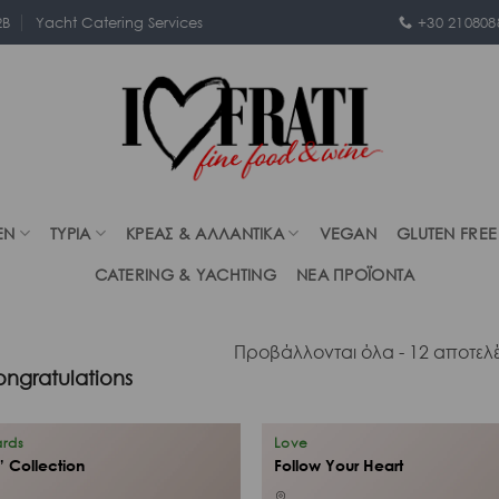
2B
Yacht Catering Services
+30 210808
EN
ΤΥΡΙΑ
ΚΡΕΑΣ & ΑΛΛΑΝΤΙΚΑ
VEGAN
GLUTEN FREE
CATERING & YACHTING
ΝΕΑ ΠΡΟΪΟΝΤΑ
Προβάλλονται όλα - 12 αποτελ
ngratulations
ards
Love
” Collection
Follow Your Heart