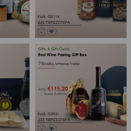
Κωδ. G5114
ΔΕΣ ΠΕΡΙΣΣΟΤΕΡΑ
+
Προσθήκη
στη Λίστα
Επιθυμιών
μου
Gifts & Gift Cards
Red Wine Pairing Gift Box
Ελλάδα, Ισπανία, Ιταλία
€
115,20
Από
Άμεσα διαθέσιμο
Κωδ. G5931
ΔΕΣ ΠΕΡΙΣΣΟΤΕΡΑ
+