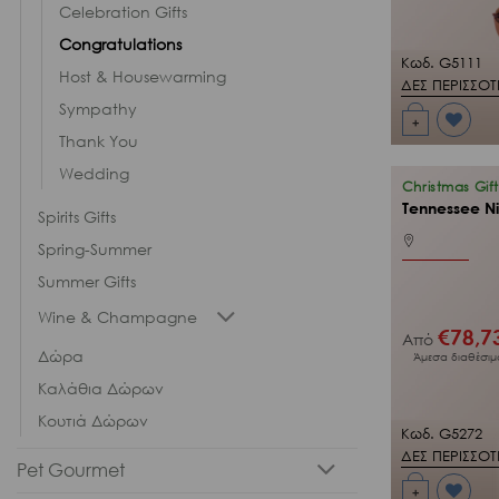
Celebration Gifts
Congratulations
Κωδ. G5111
Host & Housewarming
ΔΕΣ ΠΕΡΙΣΣΟ
Sympathy
+
Προσθήκη
Thank You
στη Λίστα
Επιθυμιών
Wedding
μου
Christmas Gift
Tennessee Ni
Spirits Gifts
Spring-Summer
Summer Gifts
Wine & Champagne
€
78,7
Από
Δώρα
Άμεσα διαθέσιμ
Καλάθια Δώρων
Κουτιά Δώρων
Κωδ. G5272
ΔΕΣ ΠΕΡΙΣΣΟ
Pet Gourmet
+