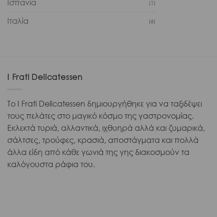
Ισπανία
(1)
Ιταλία
(6)
I Frati Delicatessen
Το I Frati Delicatessen δημιουργήθηκε για να ταξιδέψει
τους πελάτες στο μαγικό κόσμο της γαστρονομίας.
Εκλεκτά τυριά, αλλαντικά, ιχθυηρά αλλά και ζυμαρικά,
σάλτσες, τρούφες, κρασιά, αποστάγματα και πολλά
άλλα είδη από κάθε γωνιά της γης διακοσμούν τα
καλόγουστα ράφια του.