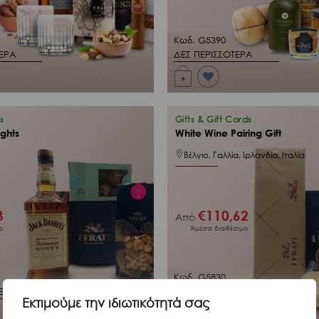
Κωδ. G5390
ΤΕΡΑ
ΔΕΣ ΠΕΡΙΣΣΟΤΕΡΑ
+
Προσθήκη
στη Λίστα
Επιθυμιών
μου
s
Gifts & Gift Cards
ghts
White Wine Pairing Gift
Βέλγιο, Γαλλία, Ιρλανδία, Ιταλία
3
€
110,62
Από
ο
Άμεσα διαθέσιμο
Κωδ. G5830
ΤΕΡΑ
ΔΕΣ ΠΕΡΙΣΣΟΤΕΡΑ
Εκτιμούμε την ιδιωτικότητά σας
+