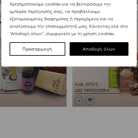
Προσθήκη
Χρησιμοποιούμε cookies για να βελτιώσουμε την
στη Λίστα
εμπειρία περιήγησής σας, να προβάλλουμε
Επιθυμιών
μου
ards
Gifts & Gift Cards
εξατομικευμένες διαφημίσεις ή περιεχόμενο και να
Chocolate Lover’s Classic Gift
ero Amarone Gift
αναλύσουμε την επισκεψιμότητά μας. Κάνοντας κλικ στο
Box
"Αποδοχή όλων", συμφωνείτε με τη χρήση cookies.
Ηνωμένο Βασίλειο, Ιταλία
Προσαρμογή
Αποδοχή όλων
7,88
€
60,26
Από
αθέσιμο
Άμεσα διαθέσιμο
Κωδ. G7212
ΤΕΡΑ
ΔΕΣ ΠΕΡΙΣΣΟΤΕΡΑ
+
Προσθήκη
στη Λίστα
Επιθυμιών
μου