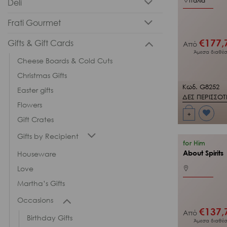
Ιταλία
Deli
Frati Gourmet
€
177,
Gifts & Gift Cards
Από
Άμεσα διαθέσ
Cheese Boards & Cold Cuts
Christmas Gifts
Κωδ. G8252
Easter gifts
ΔΕΣ ΠΕΡΙΣΣΟ
Flowers
+
Gift Crates
Προσθήκη
στη Λίστα
Gifts by Recipient
Επιθυμιών
μου
for Him
About Spirits
Houseware
Love
Martha’s Gifts
Occasions
€
137,
Από
Birthday Gifts
Άμεσα διαθέσ