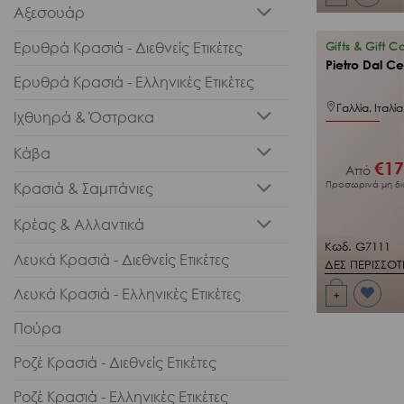
Προσθήκη
Αξεσουάρ
στη Λίστα
Επιθυμιών
Ερυθρά Κρασιά - Διεθνείς Ετικέτες
μου
Gifts & Gift C
Pietro Dal C
Ερυθρά Κρασιά - Ελληνικές Ετικέτες
Γαλλία, Ιταλία
Ιχθυηρά & Όστρακα
Κάβα
€
17
Από
Προσωρινά μη δι
Κρασιά & Σαμπάνιες
Κρέας & Αλλαντικά
Κωδ. G7111
Λευκά Κρασιά - Διεθνείς Ετικέτες
ΔΕΣ ΠΕΡΙΣΣΟ
Λευκά Κρασιά - Ελληνικές Ετικέτες
+
Προσθήκη
στη Λίστα
Πούρα
Επιθυμιών
μου
Ροζέ Κρασιά - Διεθνείς Ετικέτες
Ροζέ Κρασιά - Ελληνικές Ετικέτες