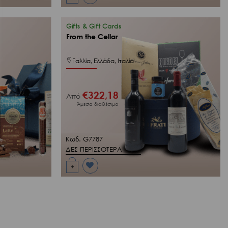
Προσθήκη
στη Λίστα
Επιθυμιών
μου
Gifts & Gift Cards
From the Cellar
Γαλλία, Ελλάδα, Ιταλία
€
322,18
Από
Άμεσα διαθέσιμο
Κωδ. G7787
ΔΕΣ ΠΕΡΙΣΣΟΤΕΡΑ
+
Προσθήκη
στη Λίστα
Επιθυμιών
μου