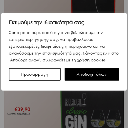
Εκτιμούμε την ιδιωτικότητά σας
Κωδ. 8523
ΔΕΣ ΠΕΡΙΣΣΟΤΕΡΑ
Χρησιμοποιούμε cookies για να βελτιώσουμε την
εμπειρία περιήγησής σας, να προβάλλουμε
εξατομικευμένες διαφημίσεις ή περιεχόμενο και να
αναλύσουμε την επισκεψιμότητά μας. Κάνοντας κλικ στο
Αξεσουάρ Κρασιών - Ποτών
"Αποδοχή όλων", συμφωνείτε με τη χρήση cookies.
Riedel gin set 4 pcs
Riedel
Προσαρμογή
Αποδοχή όλων
€
39,90
Άμεσα διαθέσιμο