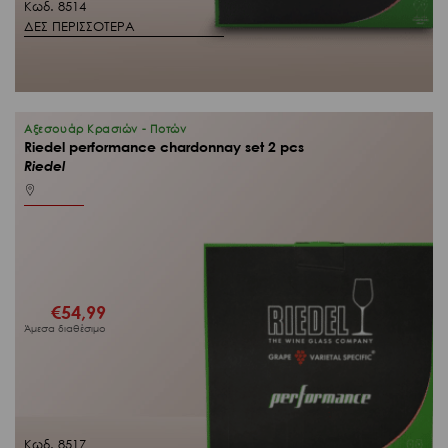
Κωδ. 8514
ΔΕΣ ΠΕΡΙΣΣΟΤΕΡΑ
Αξεσουάρ Κρασιών - Ποτών
Riedel performance chardonnay set 2 pcs
Riedel
€
54,99
Άμεσα διαθέσιμο
Κωδ. 8517