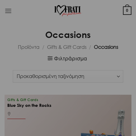
Μετάβαση
στο
0
περιεχόμενο
Occasions
Προϊόντα
/
Gifts & Gift Cards
/
Occasions
Φιλτράρισμα
Gifts & Gift Cards
Blue Sky on the Rocks