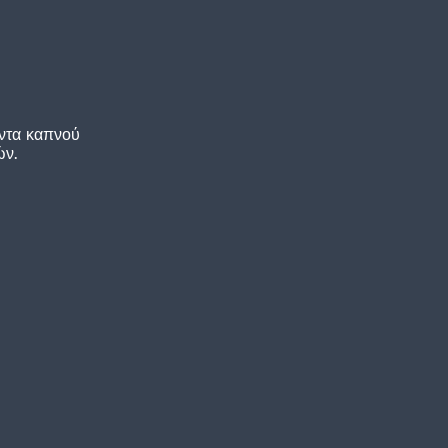
Προσθήκη
στη Λίστα
Επιθυμιών
μου
Τεκίλα
Patron Silver Tequila 40%Vol
700ml
Patron Distillery
Μεξικό
όντα καπνού
ών.
€
53,83
Άμεσα διαθέσιμο
Κωδ. 9163
ΔΕΣ ΠΕΡΙΣΣΟΤΕΡΑ
+
Προσθήκη
στη Λίστα
Επιθυμιών
μου