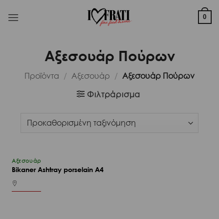
Μετάβαση
στο
0
περιεχόμενο
Αξεσουάρ Πούρων
Προϊόντα
/
Αξεσουάρ
/
Αξεσουάρ Πούρων
Φιλτράρισμα
Αξεσουάρ
Bikaner Ashtray porselain A4