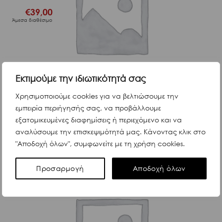
€
39,00
Άμεσα διαθέσιμο
Εκτιμούμε την ιδιωτικότητά σας
Κωδ. 9660
ΔΕΣ ΠΕΡΙΣΣΟΤΕΡΑ
Χρησιμοποιούμε cookies για να βελτιώσουμε την
εμπειρία περιήγησής σας, να προβάλλουμε
εξατομικευμένες διαφημίσεις ή περιεχόμενο και να
αναλύσουμε την επισκεψιμότητά μας. Κάνοντας κλικ στο
Αξεσουάρ
"Αποδοχή όλων", συμφωνείτε με τη χρήση cookies.
Firebird Humidor& Gift set
Προσαρμογή
Αποδοχή όλων