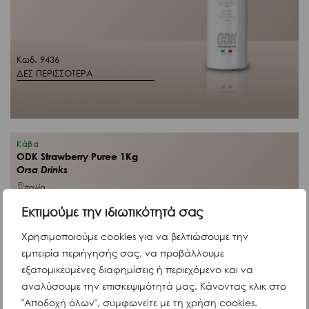
Κωδ. 9436
ΔΕΣ ΠΕΡΙΣΣΟΤΕΡΑ
Κάβα
ODK Strawberry Puree 1Kg
Orsa Drinks
Ιταλία
Εκτιμούμε την ιδιωτικότητά σας
Χρησιμοποιούμε cookies για να βελτιώσουμε την
εμπειρία περιήγησής σας, να προβάλλουμε
€
15,25
εξατομικευμένες διαφημίσεις ή περιεχόμενο και να
Άμεσα διαθέσιμο
αναλύσουμε την επισκεψιμότητά μας. Κάνοντας κλικ στο
"Αποδοχή όλων", συμφωνείτε με τη χρήση cookies.