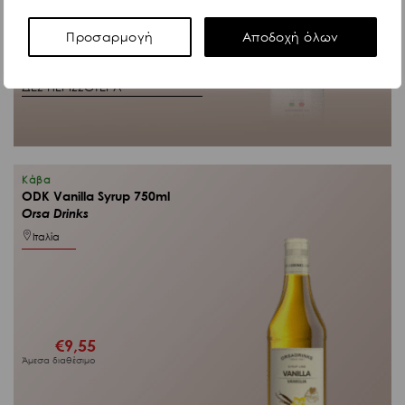
Προσαρμογή
Αποδοχή όλων
Κωδ. 9448
ΔΕΣ ΠΕΡΙΣΣΟΤΕΡΑ
Κάβα
ODK Vanilla Syrup 750ml
Orsa Drinks
Ιταλία
€
9,55
Άμεσα διαθέσιμο