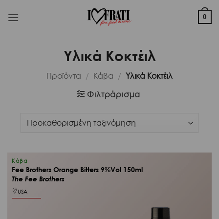
Μετάβαση
στο
0
περιεχόμενο
Υλικά Κοκτέιλ
Προϊόντα
/
Κάβα
/
Υλικά Κοκτέιλ
Φιλτράρισμα
Κάβα
Fee Brothers Orange Bitters 9%Vol 150ml
The Fee Brothers
USA