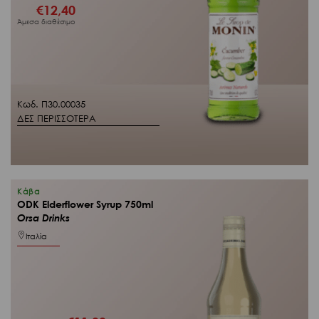
€
12,40
Άμεσα διαθέσιμο
Κωδ. Π30.00035
ΔΕΣ ΠΕΡΙΣΣΟΤΕΡΑ
Κάβα
ODK Elderflower Syrup 750ml
Orsa Drinks
Ιταλία