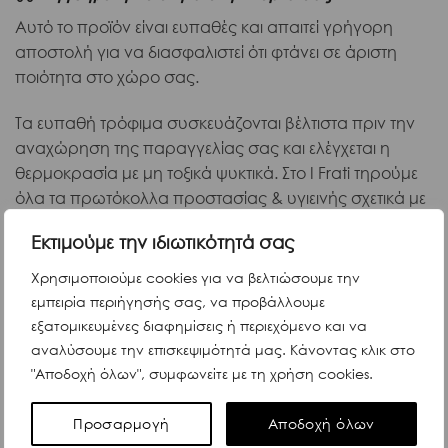
Αυτό το προϊόν είναι ευπαθές και απαιτεί γρήγορη
αποστολή για να διασφαλιστεί ότι φτάνει σε άριστη
ποιότητα στο χώρο σας.
Τα ευπαθή τρόφιμα συσκευάζονται βέλτιστα πριν την
αναχώρηση της παραγγελίας σας και ελέγχεται η
θερμοκρασία με μη τοξικά ψυκτικά. Στο I Frati τηρούμε
όλα τα πρωτόκολλα προστασίας & υγιεινής σχετικά με
τον Covid-19.
Εκτιμούμε την ιδιωτικότητά σας
Χρησιμοποιούμε cookies για να βελτιώσουμε την
εμπειρία περιήγησής σας, να προβάλλουμε
εξατομικευμένες διαφημίσεις ή περιεχόμενο και να
Περιγραφή
αναλύσουμε την επισκεψιμότητά μας. Κάνοντας κλικ στο
Η Maison Marc μας προσφέρει μια ποικιλία από
"Αποδοχή όλων", συμφωνείτε με τη χρήση cookies.
νόστιμες σούπες βελουτέ που παρασκευάζονται με
λαχανικά που καλλιεργούνται με βιώσιμη γεωργία και
Προσαρμογή
Αποδοχή όλων