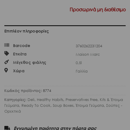
Προσωρινά μη διαθέσιμο
Επιπλέον πληροφορίες
Barcode
3760262231204
Ετικέτα
Maison Marc
Μέγεθος φιάλης
0,5l
Χώρα
Γαλλία
Κωδικός προϊόντος:
8774
Κατηγορίες:
Deli
,
Healthy Habits
,
Preservatives Free
,
Kits & Έτοιμα
Γεύματα
,
Ready To Cook
,
Soup Boxes
,
Έτοιμα Γεύματα
,
Σούπες -
Ορεκτικά
Εγγυημένη ποιότητα στην πόρτα σας