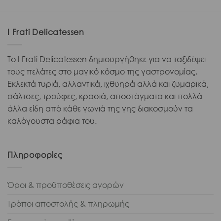
I Frati Delicatessen
Το I Frati Delicatessen δημιουργήθηκε για να ταξιδέψει
τους πελάτες στο μαγικό κόσμο της γαστρονομίας.
Εκλεκτά τυριά, αλλαντικά, ιχθυηρά αλλά και ζυμαρικά,
σάλτσες, τρούφες, κρασιά, αποστάγματα και πολλά
άλλα είδη από κάθε γωνιά της γης διακοσμούν τα
καλόγουστα ράφια του.
Πληροφορίες
Όροι & προϋποθέσεις αγορών
Τρόποι αποστολής & πληρωμής