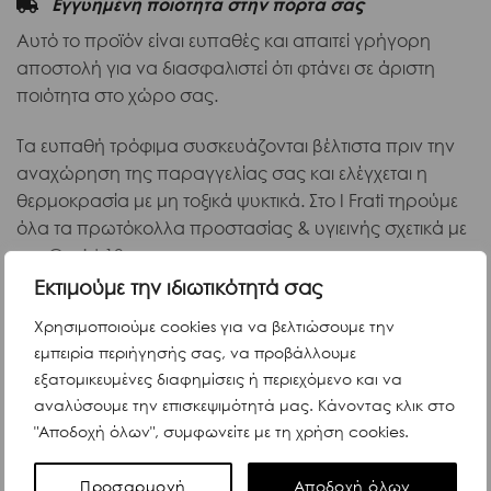
Εγγυημένη ποιότητα στην πόρτα σας
Αυτό το προϊόν είναι ευπαθές και απαιτεί γρήγορη
αποστολή για να διασφαλιστεί ότι φτάνει σε άριστη
ποιότητα στο χώρο σας.
Τα ευπαθή τρόφιμα συσκευάζονται βέλτιστα πριν την
αναχώρηση της παραγγελίας σας και ελέγχεται η
θερμοκρασία με μη τοξικά ψυκτικά. Στο I Frati τηρούμε
όλα τα πρωτόκολλα προστασίας & υγιεινής σχετικά με
τον Covid-19.
Εκτιμούμε την ιδιωτικότητά σας
Χρησιμοποιούμε cookies για να βελτιώσουμε την
εμπειρία περιήγησής σας, να προβάλλουμε
Περιγραφή
εξατομικευμένες διαφημίσεις ή περιεχόμενο και να
αναλύσουμε την επισκεψιμότητά μας. Κάνοντας κλικ στο
Η Filotea, από την καρδιά της Ιταλίας, δημιουργεί
"Αποδοχή όλων", συμφωνείτε με τη χρήση cookies.
παραδοσιακά ζυμαρικά αυγού με απαλή υφή και
γρήγορο χρόνο βρασμού, ιδανικά για να αναδείξουν
Προσαρμογή
Αποδοχή όλων