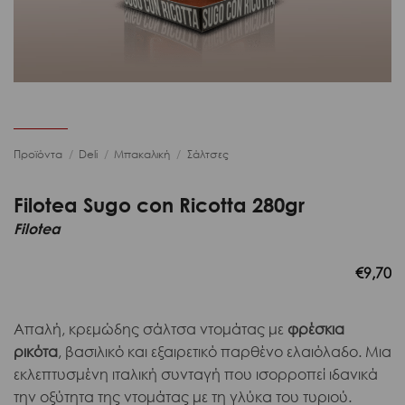
Προϊόντα
/
Deli
/
Μπακαλική
/
Σάλτσες
Filotea Sugo con Ricotta 280gr
Filotea
€
9,70
Απαλή, κρεμώδης σάλτσα ντομάτας με
φρέσκια
ρικότα
, βασιλικό και εξαιρετικό παρθένο ελαιόλαδο. Μια
εκλεπτυσμένη ιταλική συνταγή που ισορροπεί ιδανικά
την οξύτητα της ντομάτας με τη γλύκα του τυριού.