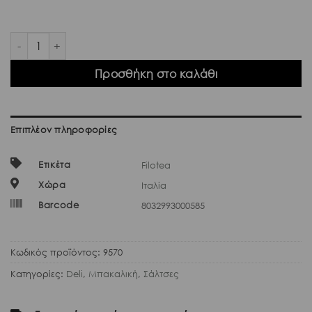
Filotea Sugo con Ricotta 280gr ποσότητα
Προσθήκη στο καλάθι
Επιπλέον πληροφορίες
Ετικέτα
Filotea
Χώρα
Ιταλία
Barcode
8032993000585
Κωδικός προϊόντος:
9570
Κατηγορίες:
Deli
,
Μπακαλική
,
Σάλτσες