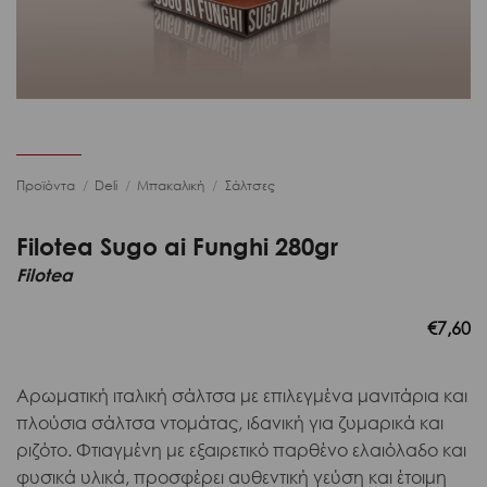
Προϊόντα
/
Deli
/
Μπακαλική
/
Σάλτσες
Filotea Sugo ai Funghi 280gr
Filotea
€
7,60
Αρωματική ιταλική σάλτσα με επιλεγμένα μανιτάρια και
πλούσια σάλτσα ντομάτας, ιδανική για ζυμαρικά και
ριζότο. Φτιαγμένη με εξαιρετικό παρθένο ελαιόλαδο και
φυσικά υλικά, προσφέρει αυθεντική γεύση και έτοιμη