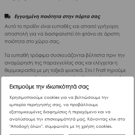
Εγγυημένη ποιότητα στην πόρτα σας
Αυτό το προϊόν είναι ευπαθές και απαιτεί γρήγορη
αποστολή για να διασφαλιστεί ότι φτάνει σε άριστη
ποιότητα στο χώρο σας.
Τα ευπαθή τρόφιμα συσκευάζονται βέλτιστα πριν την
αναχώρηση της παραγγελίας σας και ελέγχεται η
θερμοκρασία με μη τοξικά ψυκτικά. Στο I Frati τηρούμε
όλα τα πρωτόκολλα προστασίας & υγιεινής σχετικά με
τον Covid-19.
Εκτιμούμε την ιδιωτικότητά σας
Χρησιμοποιούμε cookies για να βελτιώσουμε την
εμπειρία περιήγησής σας, να προβάλλουμε
εξατομικευμένες διαφημίσεις ή περιεχόμενο και να
Περιγραφή
αναλύσουμε την επισκεψιμότητά μας. Κάνοντας κλικ στο
"Αποδοχή όλων", συμφωνείτε με τη χρήση cookies.
Η Filotea, από την καρδιά της Ιταλίας, δημιουργεί