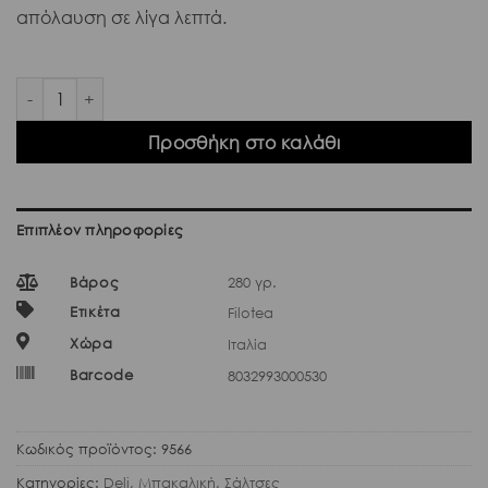
απόλαυση σε λίγα λεπτά.
Filotea Sugo ai Funghi 280gr ποσότητα
Προσθήκη στο καλάθι
Επιπλέον πληροφορίες
Βάρος
280 γρ.
Ετικέτα
Filotea
Χώρα
Ιταλία
Barcode
8032993000530
Κωδικός προϊόντος:
9566
Κατηγορίες:
Deli
,
Μπακαλική
,
Σάλτσες