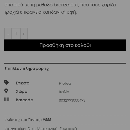
σιταριού με τη μέθοδο bronze-cut, που τους χαρίζει
τραχιά επιφάνεια και ιδανική υφή.
Filotea Mezze Maniche 500gr ποσότητα
Προσθήκη στο καλάθι
Επιπλέον πληροφορίες
Ετικέτα
Filotea
Χώρα
Ιταλία
Barcode
8032993000493
Κωδικός προϊόντος:
9555
Κατηγορίες:
Deli
,
Μπακαλική
,
Ζυμαρικά