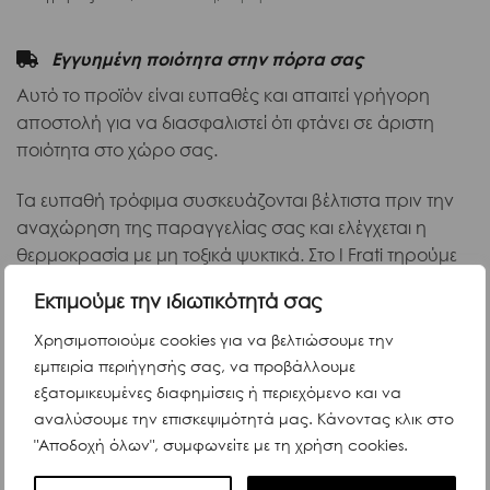
Εγγυημένη ποιότητα στην πόρτα σας
Αυτό το προϊόν είναι ευπαθές και απαιτεί γρήγορη
αποστολή για να διασφαλιστεί ότι φτάνει σε άριστη
ποιότητα στο χώρο σας.
Τα ευπαθή τρόφιμα συσκευάζονται βέλτιστα πριν την
αναχώρηση της παραγγελίας σας και ελέγχεται η
θερμοκρασία με μη τοξικά ψυκτικά. Στο I Frati τηρούμε
όλα τα πρωτόκολλα προστασίας & υγιεινής σχετικά με
Εκτιμούμε την ιδιωτικότητά σας
τον Covid-19.
Χρησιμοποιούμε cookies για να βελτιώσουμε την
εμπειρία περιήγησής σας, να προβάλλουμε
εξατομικευμένες διαφημίσεις ή περιεχόμενο και να
αναλύσουμε την επισκεψιμότητά μας. Κάνοντας κλικ στο
Περιγραφή
"Αποδοχή όλων", συμφωνείτε με τη χρήση cookies.
Ανθεκτικά στο βράσιμο και ιδανικά για ραγού, σάλτσες