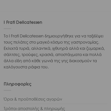
I Frati Delicatessen
Το I Frati Delicatessen δημιουργήθηκε για να ταξιδέψει
τους πελάτες στο μαγικό κόσμο της γαστρονομίας.
Εκλεκτά τυριά, αλλαντικά, ιχθυηρά αλλά και ζυμαρικά,
σάλτσες, τρούφες, κρασιά, αποστάγματα και πολλά
άλλα είδη από κάθε γωνιά της γης διακοσμούν τα
καλόγουστα ράφια του.
Πληροφορίες
Όροι & προϋποθέσεις αγορών
Τρόποι αποστολής & πληρωμής