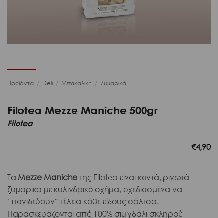
Προϊόντα
/
Deli
/
Μπακαλική
/
Ζυμαρικά
Filotea Mezze Maniche 500gr
Filotea
€
4,90
Τα
Mezze Maniche
της Filotea είναι κοντά, ριγωτά
ζυμαρικά με κυλινδρικό σχήμα, σχεδιασμένα να
“παγιδεύουν” τέλεια κάθε είδους σάλτσα.
Παρασκευάζονται από 100% σιμιγδάλι σκληρού