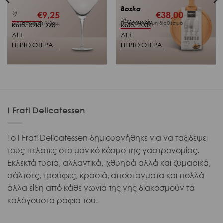
Boska
€
9,25
€
38,00
Ολλανδία
Διαθέσιμο σε 1-3ημ.
Προσωρινά μη διαθέσιμο
Κωδ. 09RED28
Κωδ. 2034
ΔΕΣ
ΔΕΣ
ΠΕΡΙΣΣΟΤΕΡΑ
ΠΕΡΙΣΣΟΤΕΡΑ
I Frati Delicatessen
Το I Frati Delicatessen δημιουργήθηκε για να ταξιδέψει
τους πελάτες στο μαγικό κόσμο της γαστρονομίας.
Εκλεκτά τυριά, αλλαντικά, ιχθυηρά αλλά και ζυμαρικά,
σάλτσες, τρούφες, κρασιά, αποστάγματα και πολλά
άλλα είδη από κάθε γωνιά της γης διακοσμούν τα
καλόγουστα ράφια του.