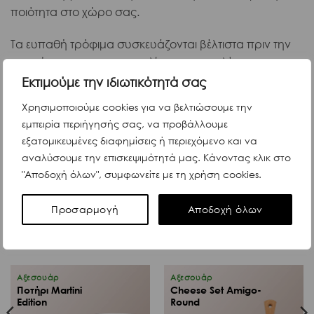
ποιότητα στο χώρο σας.
Τα ευπαθή τρόφιμα συσκευάζονται βέλτιστα πριν την
αναχώρηση της παραγγελίας σας και ελέγχεται η
θερμοκρασία με μη τοξικά ψυκτικά. Στο I Frati τηρούμε
Εκτιμούμε την ιδιωτικότητά σας
όλα τα πρωτόκολλα προστασίας & υγιεινής σχετικά με
Χρησιμοποιούμε cookies για να βελτιώσουμε την
τον Covid-19.
εμπειρία περιήγησής σας, να προβάλλουμε
εξατομικευμένες διαφημίσεις ή περιεχόμενο και να
αναλύσουμε την επισκεψιμότητά μας. Κάνοντας κλικ στο
"Αποδοχή όλων", συμφωνείτε με τη χρήση cookies.
Περιγραφή
Προσαρμογή
Αποδοχή όλων
Σχετικά προϊόντα:
Αξεσουάρ
Αξεσουάρ
Ποτήρι Martini
Cheese Set Amigo-
Edition
Round