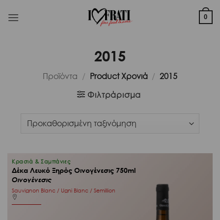
Μετάβαση
στο
0
περιεχόμενο
2015
Προϊόντα
/
Product Χρονιά
/
2015
Φιλτράρισμα
Κρασιά & Σαμπάνιες
Δέκα Λευκό Ξηρός Οινογένεσις 750ml
Οινογένεσις
Sauvignon Blanc / Ugni Blanc / Semillion