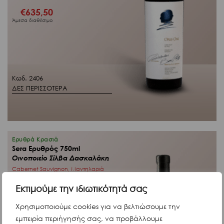
€
635,50
Άμεσα διαθέσιμο
Κωδ. 2406
ΔΕΣ ΠΕΡΙΣΣΟΤΕΡΑ
Ερυθρά Κρασιά
Sera Ερυθρός 750ml
Οινοποιείο Σίλβα Δασκαλάκη
Cabernet Sauvignon, Μαντηλαριά
Ελλάδα
Εκτιμούμε την ιδιωτικότητά σας
Χρησιμοποιούμε cookies για να βελτιώσουμε την
εμπειρία περιήγησής σας, να προβάλλουμε