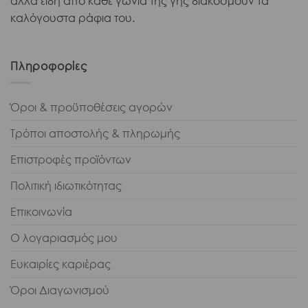
Κωδ. 9419
ΔΕΣ ΠΕΡΙΣΣΟΤΕΡΑ
Κρασιά & Σαμπάνιες
Refosco – Οίνοι Αδάμ 750ml
Οίνοι Αδάμ
Refosco
Ελλάδα
€
17,35
Άμεσα διαθέσιμο