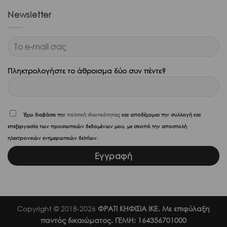
Κωδ. 6904
ΔΕΣ ΠΕΡΙΣΣΟΤΕΡΑ
Κρασιά & Σαμπάνιες
Κτήμα Μωραΐτης Sillogi Ερυθρό 2021 750ml
Οινοποιείο Μωραΐτη
70% Αθήρι Μαύρο – 30% Μανδηλαριά
Ελλάδα
€
14,60
Άμεσα διαθέσιμο