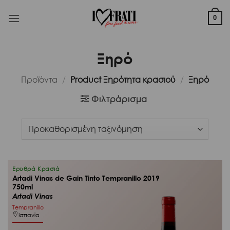
Μετάβαση
στο
0
περιεχόμενο
Ξηρό
Προϊόντα
/
Product Ξηρότητα κρασιού
/
Ξηρό
Φιλτράρισμα
Ερυθρά Κρασιά
Artadi Vinas de Gain Tinto Tempranillo 2019
750ml
Artadi Vinas
Tempranillo
Ισπανία