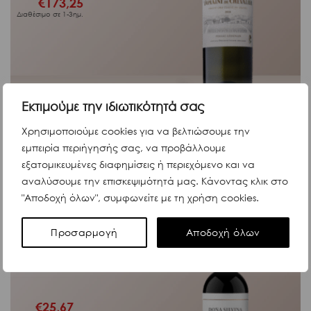
€
173,25
Διαθέσιμο σε 1-3ημ.
Κωδ. 7921
Εκτιμούμε την ιδιωτικότητά σας
ΔΕΣ ΠΕΡΙΣΣΟΤΕΡΑ
Χρησιμοποιούμε cookies για να βελτιώσουμε την
εμπειρία περιήγησής σας, να προβάλλουμε
εξατομικευμένες διαφημίσεις ή περιεχόμενο και να
αναλύσουμε την επισκεψιμότητά μας. Κάνοντας κλικ στο
Ερυθρά Κρασιά
Dona Silvina Tempranillo 2019 Bodegas
"Αποδοχή όλων", συμφωνείτε με τη χρήση cookies.
Krontiras 750ml
Bodega Krontiras
Προσαρμογή
Αποδοχή όλων
Tempranillo
Αργεντινή
€
25,67