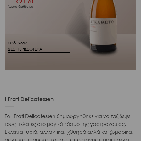
€
21,70
Άμεσα διαθέσιμο
Κωδ. 9552
ΔΕΣ ΠΕΡΙΣΣΟΤΕΡΑ
I Frati Delicatessen
Το I Frati Delicatessen δημιουργήθηκε για να ταξιδέψει
τους πελάτες στο μαγικό κόσμο της γαστρονομίας.
Εκλεκτά τυριά, αλλαντικά, ιχθυηρά αλλά και ζυμαρικά,
σάλτσες, τρούφες, κρασιά, αποστάγματα και πολλά