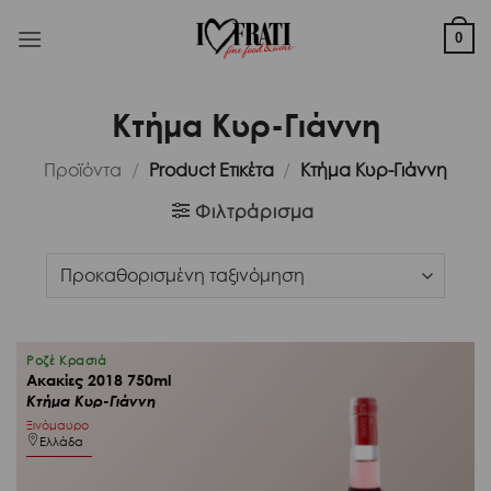
Μετάβαση
στο
0
περιεχόμενο
Κτήμα Κυρ-Γιάννη
Προϊόντα
/
Product Ετικέτα
/
Κτήμα Κυρ-Γιάννη
Φιλτράρισμα
Ροζέ Κρασιά
Ακακίες 2018 750ml
Κτήμα Κυρ-Γιάννη
Ξινόμαυρο
Ελλάδα