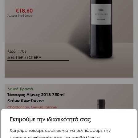
€
18,60
Άμεσα διαθέσιμο
Κωδ. 1783
ΔΕΣ ΠΕΡΙΣΣΟΤΕΡΑ
Λευκά Κρασιά
Τέσσερις Λίμνες 2018 750ml
Κτήμα Κυρ-Γιάννη
Chardonnay, Gewurztraminer
Ελλάδα
Εκτιμούμε την ιδιωτικότητά σας
Χρησιμοποιούμε cookies για να βελτιώσουμε την
εμπειρία περιήγησής σας, να προβάλλουμε